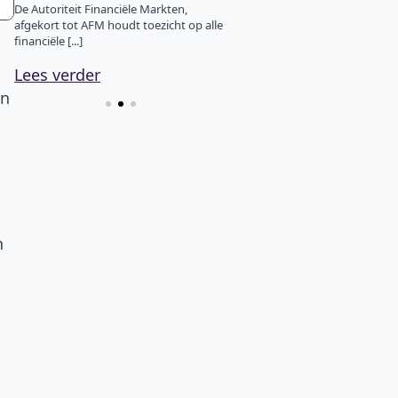
o
De Autoriteit Financiële Markten,
Voorheen kom men van zonda
afgekort tot AFM houdt toezicht op alle
23:00 Nederlandse tijd tot vrij
financiële [...]
22:00 dag [...]
Lees verder
Lees verder
an
n