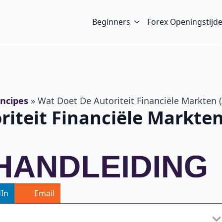
Beginners
Forex Openingstijd
incipes
»
Wat Doet De Autoriteit Financiële Markten 
riteit Financiële Markte
dIn
Email
22 Gouden Forex Regels Voo
Startende Trader