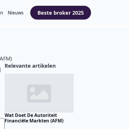
Beste broker 2025
en
Nieuws
(AFM)
n
Relevante artikelen
r
Wat Doet De Autoriteit
Forex Traden Kan Nu Ec
Financiële Markten (AFM)
Volle Dagen Per Week