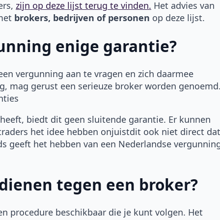
ers,
zijn op deze lijst terug te vinden.
Het advies van
met
brokers, bedrijven of personen
op deze lijst.
unning enige garantie?
een vergunning aan te vragen en zich daarmee
g, mag gerust een serieuze broker worden genoemd
nties
eft, biedt dit geen sluitende garantie. Er kunnen
traders het idee hebben onjuistdit ook niet direct da
jds geeft het hebben van een Nederlandse vergunnin
ndienen tegen een broker?
een procedure beschikbaar die je kunt volgen. Het