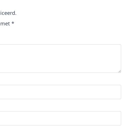
iceerd.
d met
*