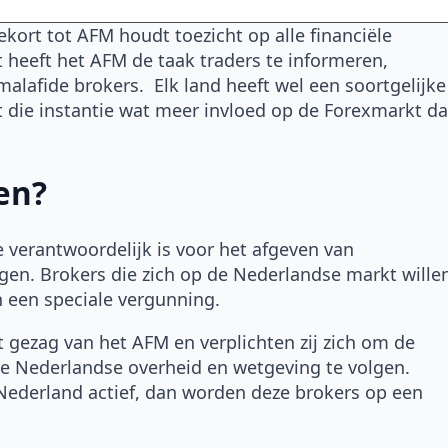
De wereld van het Forex traden kan z
ingewikkeld zijn als je [...]
ekort tot AFM houdt toezicht op alle financiële
heeft het AFM de taak traders te informeren,
Lees verder
afide brokers. Elk land heeft wel een soortgelijke
t die instantie wat meer invloed op de Forexmarkt d
en?
e verantwoordelijk is voor het afgeven van
ngen. Brokers die zich op de Nederlandse markt wille
an een speciale vergunning.
 gezag van het AFM en verplichten zij zich om de
de Nederlandse overheid en wetgeving te volgen.
n Nederland actief, dan worden deze brokers op een