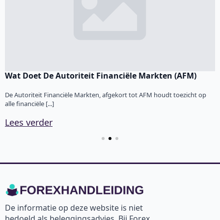
Wat Doet De Autoriteit Financiële Markten (AFM)
F
De Autoriteit Financiële Markten, afgekort tot AFM houdt toezicht op
V
alle financiële [...]
v
Lees verder
L
De informatie op deze website is niet
bedoeld als beleggingsadvies. Bij Forex