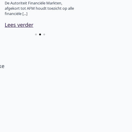
o
De Autoriteit Financiële Markten,
Voorheen kom men van zonda
afgekort tot AFM houdt toezicht op alle
23:00 Nederlandse tijd tot vrij
financiële [...]
22:00 dag [...]
Lees verder
Lees verder
ke