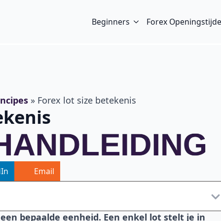
Beginners
Forex Openingstijd
incipes
»
Forex lot size betekenis
ekenis
dIn
Email
22 Gouden Forex Regels Voo
Startende Trader
een bepaalde eenheid. Een enkel lot stelt je in