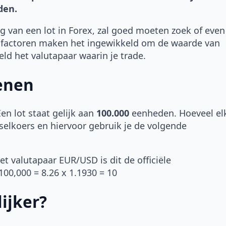
De wereld van het Forex traden kan z
den.
ingewikkeld zijn als je [...]
eg van een lot in Forex, zal goed moeten zoek of even
Lees verder
factoren maken het ingewikkeld om de waarde van
eld het valutapaar waarin je trade.
kenen
Een lot staat gelijk aan
100.000
eenheden. Hoeveel el
selkoers en hiervoor gebruik je de volgende
et valutapaar EUR/USD is dit de officiële
100,000 = 8.26 x 1.1930 = 10
ijker?