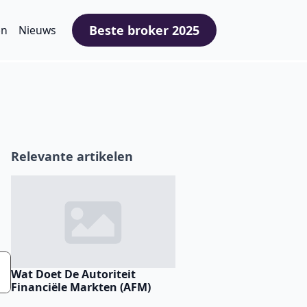
Beste broker 2025
en
Nieuws
Relevante artikelen
r
Wat Doet De Autoriteit
Forex Traden Kan Nu Ec
Financiële Markten (AFM)
Volle Dagen Per Week