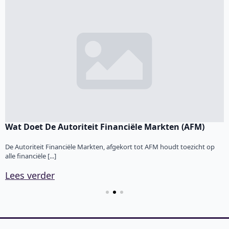
Wat Doet De Autoriteit Financiële Markten (AFM)
F
De Autoriteit Financiële Markten, afgekort tot AFM houdt toezicht op
V
alle financiële [...]
v
Lees verder
L